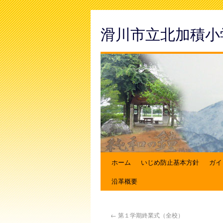
滑川市立北加積小
ホーム
いじめ防止基本方針
ガイ
沿革概要
←
第１学期終業式（全校）