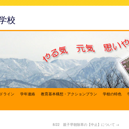
学校
ドライン
学年連絡
教育基本構想・アクションプラン
学校の特色
8/22 親子早朝除草の【中止】について
→