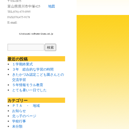
〒936-0875
富山県滑川市中塚425
地図
TEL(076)-475-0595
FAX(076)475-9178
E-mail:
最近の投稿
１学期終業式
３年 総合的な学習の時間
きたかづみ認定こども園さんとの
交流学習
５年情報モラル教育
とても暑い一日でした
カテゴリー
ＰＴＡ ・ 地域
お知らせ
北っ子のページ
学校行事
未分類