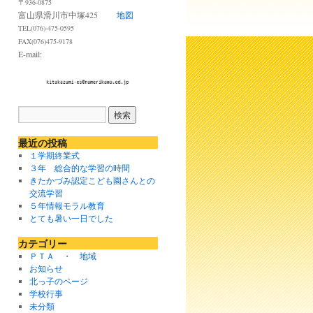
〒936-0875
富山県滑川市中塚425
地図
TEL(076)-475-0595
FAX(076)475-9178
E-mail:
最近の投稿
１学期終業式
３年 総合的な学習の時間
きたかづみ認定こども園さんとの
交流学習
５年情報モラル教育
とても暑い一日でした
カテゴリー
ＰＴＡ ・ 地域
お知らせ
北っ子のページ
学校行事
未分類