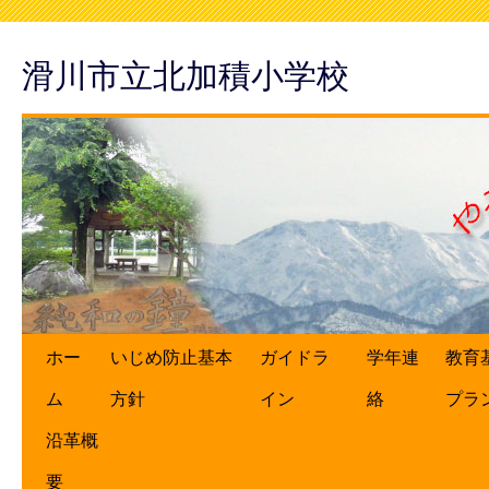
滑川市立北加積小学校
ホー
いじめ防止基本
ガイドラ
学年連
教育
ム
方針
イン
絡
プラ
沿革概
要