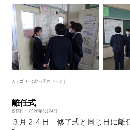
カテゴリー:
北っ子のページ
|
離任式
投稿日：
2026年3月24日
３月２４日 修了式と同じ日に離