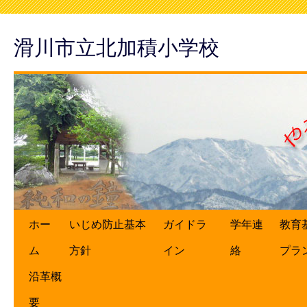
滑川市立北加積小学校
ホー
いじめ防止基本
ガイドラ
学年連
教育
ム
方針
イン
絡
プラ
沿革概
要