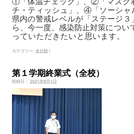
①「体温チェック」、②「マスク
チ・ティッシュ」、④「ソーシャ
県内の警戒レベルが「ステージ３
ら、今一度、感染防止対策につい
っていただきたいと思います。
カテゴリー:
未分類
|
第１学期終業式（全校）
投稿日：
2021年8月1日