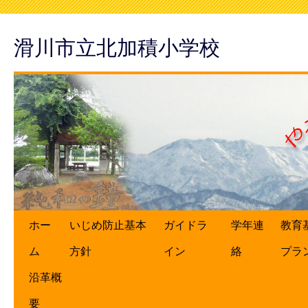
滑川市立北加積小学校
ホー
いじめ防止基本
ガイドラ
学年連
教育
ム
方針
イン
絡
プラ
沿革概
要