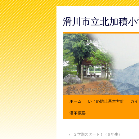
滑川市立北加積小
ホーム
いじめ防止基本方針
ガイ
沿革概要
←
２学期スタート！（６年生）