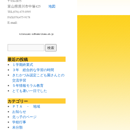
〒936-0875
富山県滑川市中塚425
地図
TEL(076)-475-0595
FAX(076)475-9178
E-mail:
最近の投稿
１学期終業式
３年 総合的な学習の時間
きたかづみ認定こども園さんとの
交流学習
５年情報モラル教育
とても暑い一日でした
カテゴリー
ＰＴＡ ・ 地域
お知らせ
北っ子のページ
学校行事
未分類