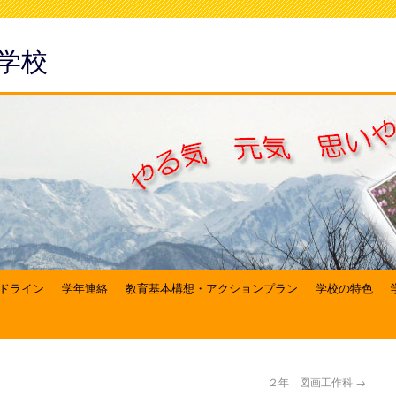
学校
ドライン
学年連絡
教育基本構想・アクションプラン
学校の特色
２年 図画工作科
→