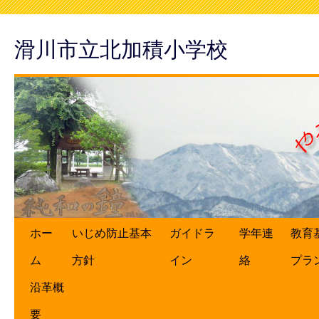
滑川市立北加積小学校
ホー
いじめ防止基本
ガイドラ
学年連
教育
ム
方針
イン
絡
プラ
沿革概
要