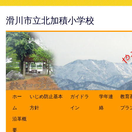
滑川市立北加積小学校
ホー
いじめ防止基本
ガイドラ
学年連
教育
ム
方針
イン
絡
プラ
沿革概
要